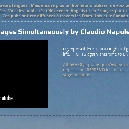
lusieurs langues.. Mais encore plus un honneur d'utiliser ma voix 
ées. Voici les publicités télévisée en Anglais et en Français pour 
Ces pubs ont été diffusées à travers les États-Unis et le Canada.
guages Simultaneously by Claudio Napol
Olympic Athlete, Clara Hughes, fig
life...FIGHTS again, this time to E
A
thlète Olympique qui s'est battu 
dépression, REPREND le combat...c
stigmatisation