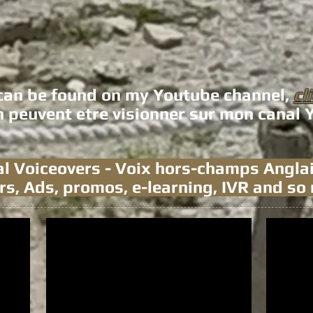
n be found on my Youtube channel,
cl
on peuvent etre visionner sur mon canal
l Voiceovers - Voix hors-champs Anglai
rs, Ads, promos, e-learning, IVR and s