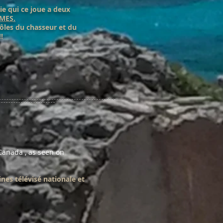
ie qui ce joue a deux
MES.
rôles du chasseur et du
!
Canada , as seen on
nes télévisé nationale et