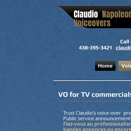
Claudio
Napoleon
Voiceovers
Call
438-395-3421
claud
Home
Voi
VO for TV commercial
Trust Claudio's voice-over pr
Public service announcemen
Fiez-vous au professionali
bandes annonces ou encore 