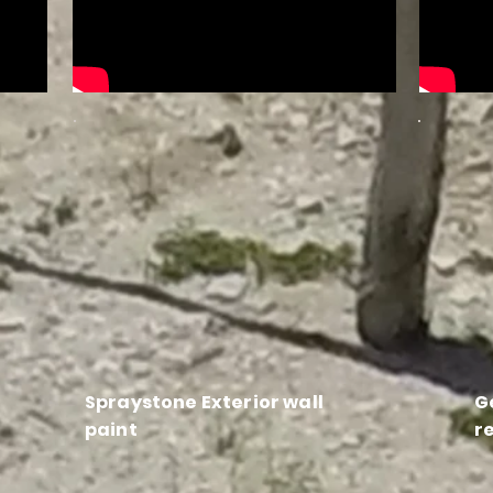
Spraystone Exterior wall
G
paint
re