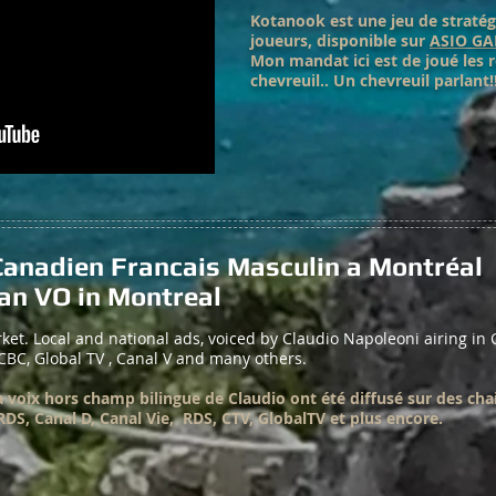
Kotanook est une jeu de stratég
joueurs, disponible sur
ASIO GA
Mon mandat ici est de joué les 
chevreuil.. Un chevreuil parlant!!
Canadien Francais Masculin a Montréal
an VO in Montreal
et. Local and national ads, voiced by Claudio Napoleoni airing in 
 CBC, Global TV , Canal V and many others.
a voix hors champ bilingue de Claudio ont été diffusé sur des chai
RDS, Canal D, Canal Vie, RDS, CTV, GlobalTV et plus encore.