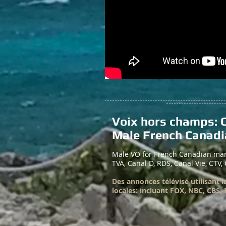
Voix hors champs: 
Male French Canadi
Male VO for French Canadian mark
TVA, Canal D, RDS, Canal Vie, CTV,
Des annonces télévisé utilisant l
locales: incluant FOX, NBC, CBS, 