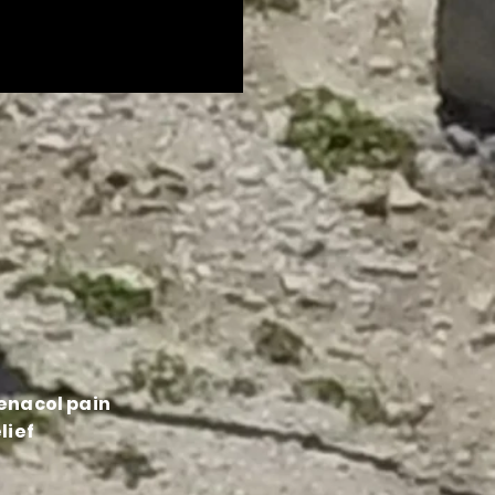
enacol pain
lief