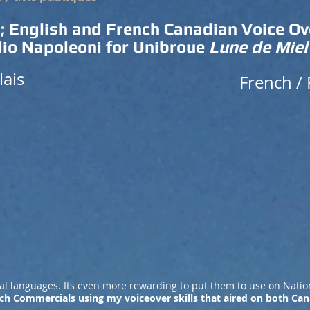
l; English and French Canadian Voice O
io Napoleoni for
Unibroue
Lune de Mie
lais
French / 
veral languages. Its even more rewarding to put them to use on Nat
nch Commercials using my voiceover skills that aired on both C