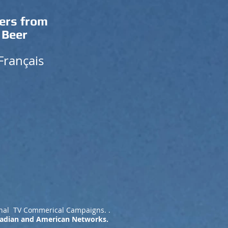
vers from
l
Beer
Français
ional TV Commerical Campaigns. .
anadian and American Networks.