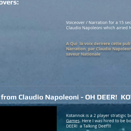
overs:
Voiceover / Narration for a 15 se
Claudio Napoleoni which airied N
A Qui la voix derirere cette pub
Narration par Claudio Napoleoni
saveur Nationale
r from Claudio Napoleoni - OH DEER!
Kotannok is a 2 player stratigic 
Games
. Here I was hired to be b
DEER! a Talking Deer!!!