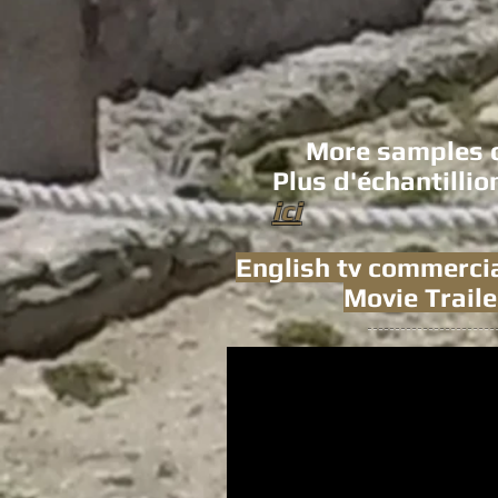
More samples ca
Plus d'échantilli
ici
English tv commercia
Movie Traile