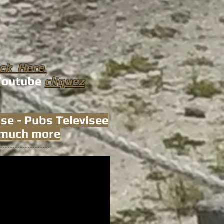
ick Here
 Youtube
cliquez
se - Pubs Televisee
o much more