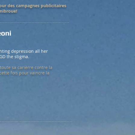
pour des campagnes publicitaires
Unibroue!
eoni
hting depression all her
NGD the stigma.
toute sa carièrre contre la
ette fois pour vaincre la