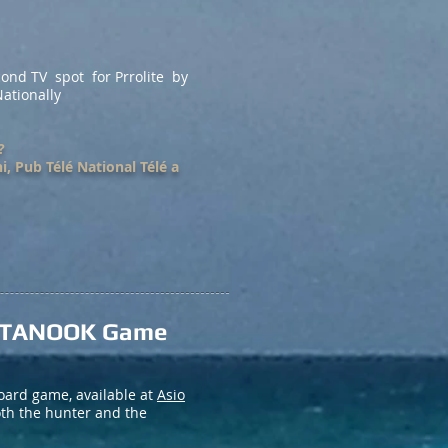
cond TV spot for Prrolite by
ationally
?
, Pub Télé National Télé a
 KOTANOOK Game
board game, available at
Asio
oth the hunter and the