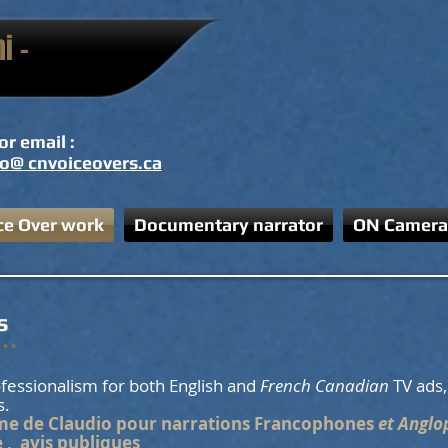
i -
 or email :
io@ cnvoiceovers.ca
ce Over work
Documentary narrator
ON Camera
s
ofessionalism for both English and
French Canadian
TV ads,
ts.
sme de Claudio pour narrations Francophones
et Angl
, avis publiques