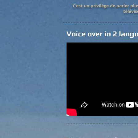
C’est un privilège de parler p
télévis
Voice over in 2 lan