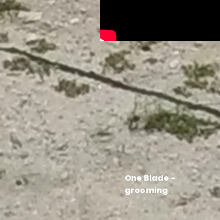
One Blade -
grooming