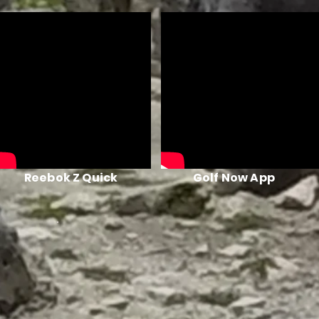
Reebok Z Quick
Golf Now App