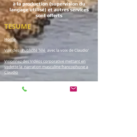
à la production (supervision du
langage utilisé) et autres services
sont offerts
TESUME
Home
Voir des
Publicité Télé
avec la voix de Claudio'
Visionnez des Vidéos corporative mettant en
vedette la narration masculine francophone a
Claudio
Ecoutez des extraits de vidéos corporatives
Quelle salle tête
Expérience devant la lentille
SERVICES
-
Voiceovers, Voix hors-champs pour publicité
radio et Télé