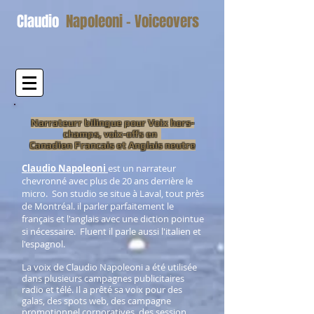
Claudio
Napoleoni - Voiceovers
Narrateurr bilingue pour Voix hors-
champs, voix-offs en
Canadien Francais et Anglais neutre
Claudio Napoleoni
est
un narrateur
chevronné avec plus de 20 ans derrière le
micro. Son studio se situe à Laval, tout près
de Montréal. il parler parfaitement le
français et l'anglais avec une diction pointue
si nécessaire. Fluent il parle aussi l'italien et
l'espagnol.
La voix de Claudio Napoleoni a été utilisée
dans plusieurs campagnes publicitaires
radio et télé. Il a prêté sa voix pour des
galas, des spots web, des campagne
promotionnel corporatives, des session