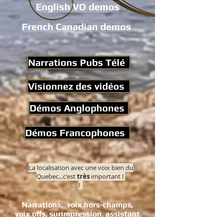
English VO demos
French Canadian demos
Narrations Pubs Télé
Visionnez des vidéos
Démos Anglophones
Démos Francophones
La localisation avec une voix bien du
Quebec...c'est
très
important !
!
Narrations, voix hors-champs,
voix offs, surimpression, assistant